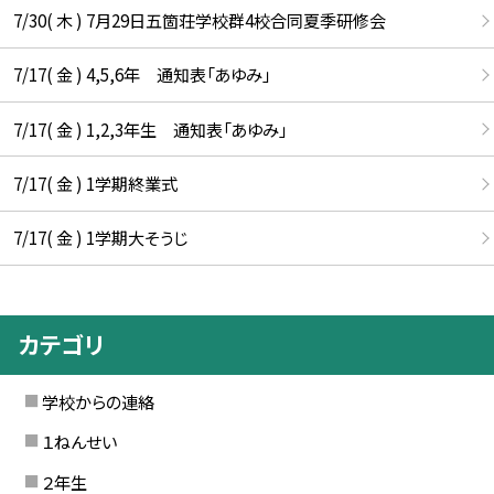
7/30( 木 ) 7月29日五箇荘学校群4校合同夏季研修会
7/17( 金 ) 4,5,6年 通知表「あゆみ」
7/17( 金 ) 1,2,3年生 通知表「あゆみ」
7/17( 金 ) 1学期終業式
7/17( 金 ) 1学期大そうじ
カテゴリ
学校からの連絡
１ねんせい
２年生