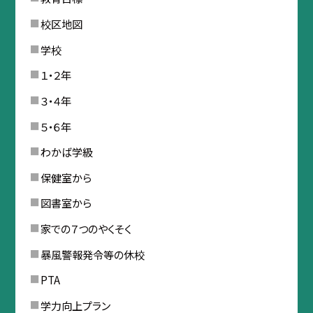
校区地図
学校
１・２年
３・４年
５・６年
わかば学級
保健室から
図書室から
家での７つのやくそく
暴風警報発令等の休校
PTA
学力向上プラン