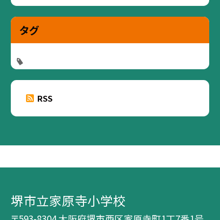
タグ
RSS
堺市立家原寺小学校
〒593-8304 大阪府堺市西区家原寺町1丁7番1号