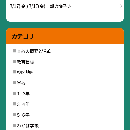
7/17( 金 ) 7/17(金) 朝の様子♪
カテゴリ
本校の概要と沿革
教育目標
校区地図
学校
１・２年
３・４年
５・６年
わかば学級