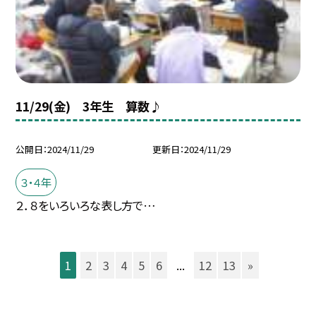
11/29(金) 3年生 算数♪
公開日
2024/11/29
更新日
2024/11/29
３・４年
２．８をいろいろな表し方で…
1
2
3
4
5
6
...
12
13
»