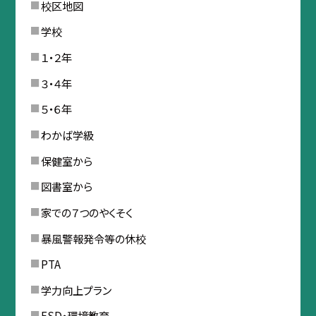
校区地図
学校
１・２年
３・４年
５・６年
わかば学級
保健室から
図書室から
家での７つのやくそく
暴風警報発令等の休校
PTA
学力向上プラン
ESD・環境教育