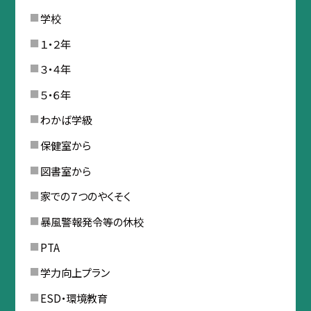
学校
１・２年
３・４年
５・６年
わかば学級
保健室から
図書室から
家での７つのやくそく
暴風警報発令等の休校
PTA
学力向上プラン
ESD・環境教育