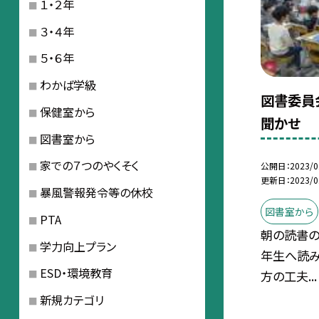
１・２年
３・４年
５・６年
わかば学級
図書委員
保健室から
聞かせ
図書室から
家での７つのやくそく
公開日
2023/0
更新日
2023/0
暴風警報発令等の休校
図書室から
PTA
朝の読書の
学力向上プラン
年生へ読み
ESD・環境教育
方の工夫...
新規カテゴリ