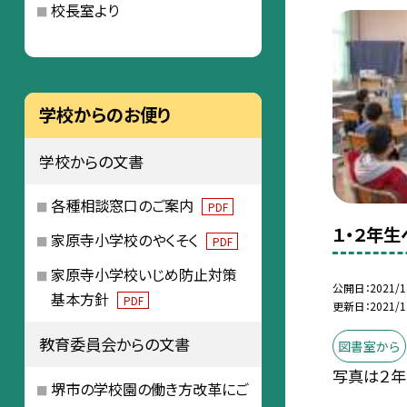
校長室より
学校からのお便り
学校からの文書
各種相談窓口のご案内
PDF
１・２年
家原寺小学校のやくそく
PDF
家原寺小学校いじめ防止対策
公開日
2021/1
基本方針
PDF
更新日
2021/1
教育委員会からの文書
図書室から
写真は２年
堺市の学校園の働き方改革にご