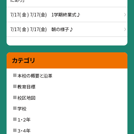
7/17( 金 ) 7/17(金) 1学期終業式♪
7/17( 金 ) 7/17(金) 朝の様子♪
カテゴリ
本校の概要と沿革
教育目標
校区地図
学校
１・２年
３・４年