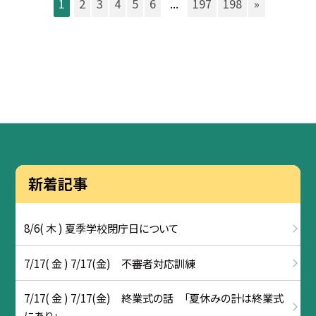
1
2
3
4
5
6
...
197
198
»
新着記事
8/6( 木 ) 夏季学校閉庁日について
7/17( 金 ) 7/17(金) 不審者対応訓練
7/17( 金 ) 7/17(金) 終業式の話 「夏休みの計は終業式
にあり」