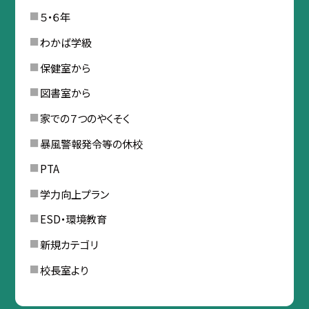
５・６年
わかば学級
保健室から
図書室から
家での７つのやくそく
暴風警報発令等の休校
PTA
学力向上プラン
ESD・環境教育
新規カテゴリ
校長室より