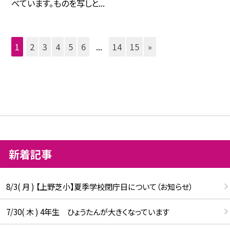
べています。ものを写しと...
1
2
3
4
5
6
...
14
15
»
新着記事
8/3( 月 ) 【上野芝小】夏季学校閉庁日について（お知らせ）
7/30( 木 ) 4年生 ひょうたんが大きくなっています