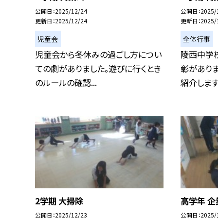
公開日
2025/12/24
公開日
2025/
更新日
2025/12/24
更新日
2025/
児童会
全体行事
児童会から冬休みの過ごし方につい
陵西中学
ての劇がありました。遊びに行くとき
彰があり
のルールの確認...
紹介します。
2学期 大掃除
高学年 企
公開日
2025/12/23
公開日
2025/