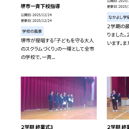
公開日
2025/
堺市一斉下校指導
更新日
2025/
公開日
2025/12/24
なかよし学
更新日
2025/12/24
２学期の
学校の風景
りました。
堺市が提唱する「子どもを守る大人
います。また，
のスクラムづくり」の一環として全市
の学校で、一斉...
２学期 終業式3
２学期 終