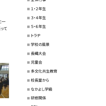
１・２年生
３・４年生
と一
５・６年生
って
トラヂ
学校の風景
長縄大会
児童会
多文化共生教育
校長室から
なかよし学級
研修関係