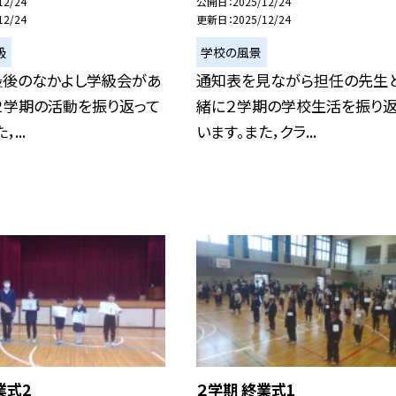
12/24
公開日
2025/12/24
12/24
更新日
2025/12/24
級
学校の風景
最後のなかよし学級会があ
通知表を見ながら担任の先生
２学期の活動を振り返って
緒に２学期の学校生活を振り返
...
います。また，クラ...
業式2
２学期 終業式1