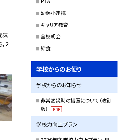
PTA
幼保小連携
キャリア教育
元気
全校朝会
，２
給食
学校からのお便り
学校からのお知らせ
非常変災時の措置について（改訂
版）
PDF
学校力向上プラン
2026年度 学校力向上プラン_目