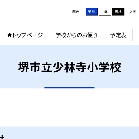
配色
通常
白地
黒地
文字
トップページ
学校からのお便り
予定表
堺市立少林寺小学校
せ