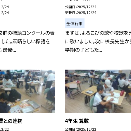
12/24
公開日
2025/12/24
12/24
更新日
2025/12/24
全体行事
校群の標語コンクールの表
まずは，よろこびの歌や校歌を
ました。素晴らしい標語を
に歌いました。次に校長先生から
最優...
学期の子どもた...
業との連携
4年生 算数
12/22
公開日
2025/12/22