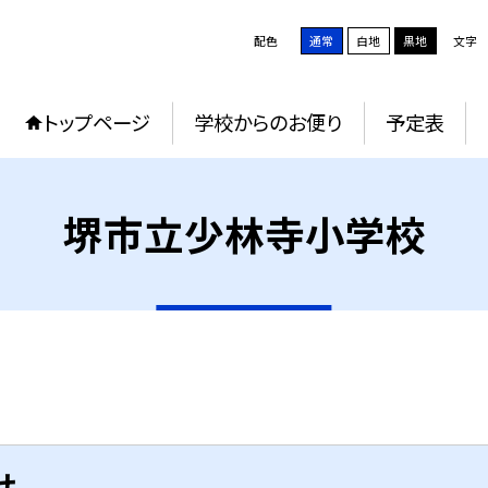
配色
通常
白地
黒地
文字
トップページ
学校からのお便り
予定表
堺市立少林寺小学校
せ