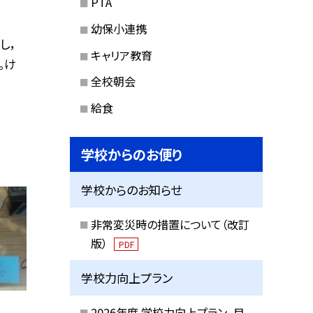
PTA
幼保小連携
し，
キャリア教育
。け
全校朝会
給食
学校からのお便り
学校からのお知らせ
非常変災時の措置について（改訂
版）
PDF
学校力向上プラン
2026年度 学校力向上プラン_目