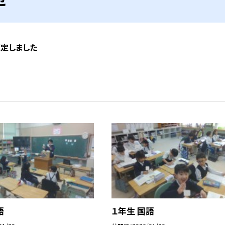
策定しました
語
１年生 国語