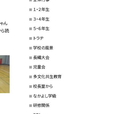
１・２年生
３・４年生
ゃん
５・６年生
から読
トラヂ
学校の風景
長縄大会
児童会
多文化共生教育
校長室から
なかよし学級
研修関係