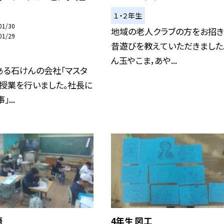
１・２年生
01/30
地域の老人クラブの方をお招き
01/29
昔遊びを教えていただきました
ん玉やこま，あや...
ある石けんの会社「マスタ
授業を行いました。社長に
...
語
4年生 図工