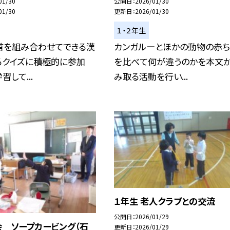
01/30
公開日
2026/01/30
01/30
更新日
2026/01/30
１・２年生
首を組み合わせてできる漢
カンガルーとほかの動物の赤ち
るクイズに積極的に参加
を比べて何が違うのかを本文
習して...
み取る活動を行い...
１年生 老人クラブとの交流
公開日
2026/01/29
会 ソープカービング（石
更新日
2026/01/29