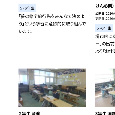
けん彫刻）
５・６年生
公開日
2026/
「夢の修学旅行先をみんなで決めよ
更新日
2026/
う」という学習に意欲的に取り組んで
５・６年生
います。
堺市内に
ー」の出前
よる「お仕事」
２年生 音楽
3年生 国