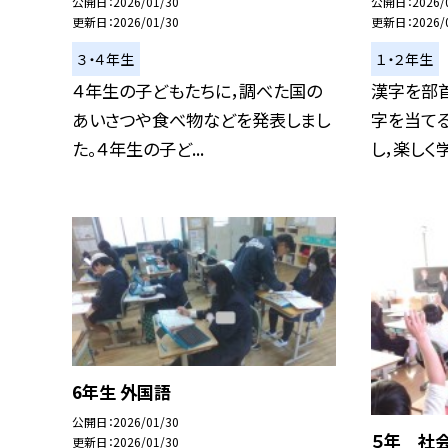
公開日
2026/01/30
公開日
2026/
更新日
2026/01/30
更新日
2026/
３・４年生
１・２年生
４年生の子どもたちに，調べた国の
漢字を部
あいさつや食べ物などを発表しまし
字を当て
た。４年生の子ど...
し，楽しく学
6年生 外国語
公開日
2026/01/30
５年 社
更新日
2026/01/30