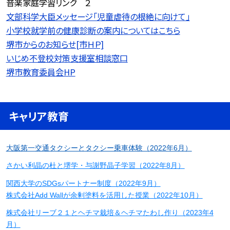
音楽家庭学習リンク ２
文部科学大臣メッセージ「児童虐待の根絶に向けて」
小学校就学前の健康診断の案内についてはこちら
堺市からのお知らせ[市ＨＰ]
いじめ不登校対策支援室相談窓口
堺市教育委員会HP
キャリア教育
大阪第一交通タクシーとタクシー乗車体験（2022年6月）
さかい利晶の杜と堺学・与謝野晶子学習（2022年8月）
関西大学のSDGsパートナー制度（2022年9月）
株式会社Add Wallが余剰塗料を活用した授業（2022年10月）
株式会社リーブ２１とヘチマ栽培＆ヘチマたわし作り（2023年4
月）