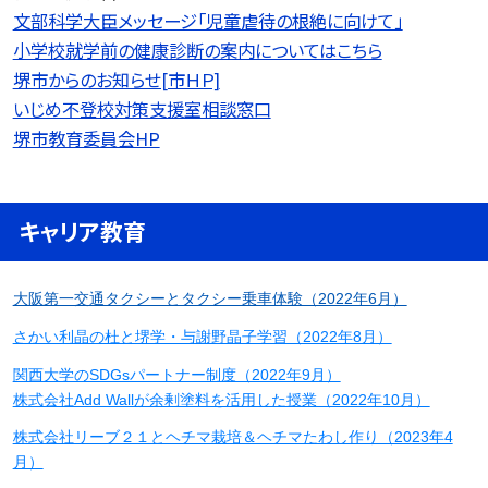
文部科学大臣メッセージ「児童虐待の根絶に向けて」
小学校就学前の健康診断の案内についてはこちら
堺市からのお知らせ[市ＨＰ]
いじめ不登校対策支援室相談窓口
堺市教育委員会HP
キャリア教育
大阪第一交通タクシーとタクシー乗車体験（2022年6月）
さかい利晶の杜と堺学・与謝野晶子学習（2022年8月）
関西大学のSDGsパートナー制度（2022年9月）
株式会社Add Wallが余剰塗料を活用した授業（2022年10月）
株式会社リーブ２１とヘチマ栽培＆ヘチマたわし作り（2023年4
月）