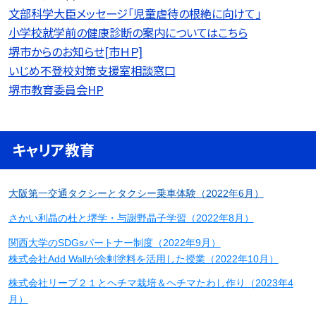
文部科学大臣メッセージ「児童虐待の根絶に向けて」
小学校就学前の健康診断の案内についてはこちら
堺市からのお知らせ[市ＨＰ]
いじめ不登校対策支援室相談窓口
堺市教育委員会HP
キャリア教育
大阪第一交通タクシーとタクシー乗車体験（2022年6月）
さかい利晶の杜と堺学・与謝野晶子学習（2022年8月）
関西大学のSDGsパートナー制度（2022年9月）
株式会社Add Wallが余剰塗料を活用した授業（2022年10月）
株式会社リーブ２１とヘチマ栽培＆ヘチマたわし作り（2023年4
月）