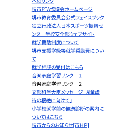
へのリンク
堺市PTA協議会ホームページ
堺市教育委員会公式フェイスブック
独立行政法人日本スポーツ振興セ
ンター学校安全部ウェブサイト
就学援助制度について
堺市支援学級等就学奨励費につい
て
就学相談の受付はこちら
音楽家庭学習リンク １
音楽家庭学習リンク ２
文部科学大臣メッセージ「児童虐
待の根絶に向けて」
小学校就学前の健康診断の案内に
ついてはこちら
堺市からのお知らせ[市ＨＰ]