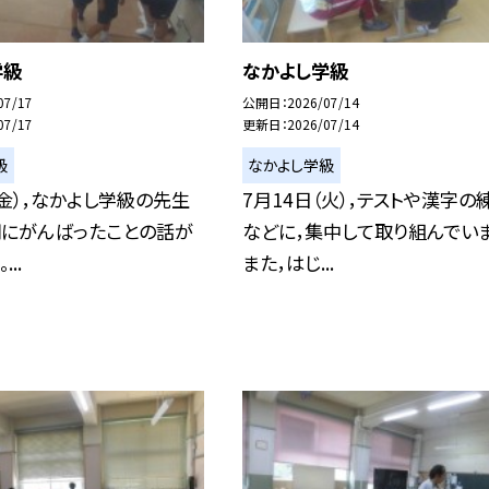
学級
なかよし学級
07/17
公開日
2026/07/14
07/17
更新日
2026/07/14
級
なかよし学級
（金），なかよし学級の先生
7月14日（火），テストや漢字の
期にがんばったことの話が
などに，集中して取り組んでいま
..
また，はじ...