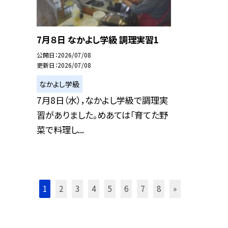
7月８日 なかよし学級 調理実習1
公開日
2026/07/08
更新日
2026/07/08
なかよし学級
7月8日（水），なかよし学級で調理実
習がありました。めあては「育てた野
菜で料理し...
1
2
3
4
5
6
7
8
»