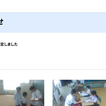
せ
策定しました