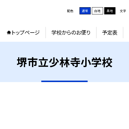
配色
通常
白地
黒地
文字
トップページ
学校からのお便り
予定表
堺市立少林寺小学校