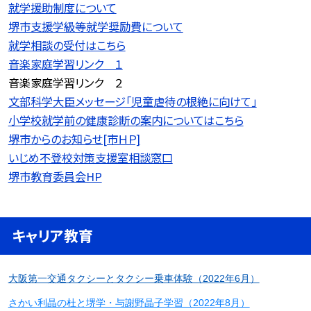
就学援助制度について
堺市支援学級等就学奨励費について
就学相談の受付はこちら
音楽家庭学習リンク １
音楽家庭学習リンク ２
文部科学大臣メッセージ「児童虐待の根絶に向けて」
小学校就学前の健康診断の案内についてはこちら
堺市からのお知らせ[市ＨＰ]
いじめ不登校対策支援室相談窓口
堺市教育委員会HP
キャリア教育
大阪第一交通タクシーとタクシー乗車体験（2022年6月）
さかい利晶の杜と堺学・与謝野晶子学習（2022年8月）