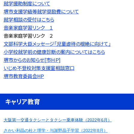
就学援助制度について
堺市支援学級等就学奨励費について
就学相談の受付はこちら
音楽家庭学習リンク １
音楽家庭学習リンク ２
文部科学大臣メッセージ「児童虐待の根絶に向けて」
小学校就学前の健康診断の案内についてはこちら
堺市からのお知らせ[市ＨＰ]
いじめ不登校対策支援室相談窓口
堺市教育委員会HP
キャリア教育
大阪第一交通タクシーとタクシー乗車体験（2022年6月）
さかい利晶の杜と堺学・与謝野晶子学習（2022年8月）