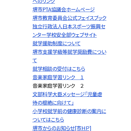
へのリンク
堺市PTA協議会ホームページ
堺市教育委員会公式フェイスブック
独立行政法人日本スポーツ振興セ
ンター学校安全部ウェブサイト
就学援助制度について
堺市支援学級等就学奨励費につい
て
就学相談の受付はこちら
音楽家庭学習リンク １
音楽家庭学習リンク ２
文部科学大臣メッセージ「児童虐
待の根絶に向けて」
小学校就学前の健康診断の案内に
ついてはこちら
堺市からのお知らせ[市ＨＰ]