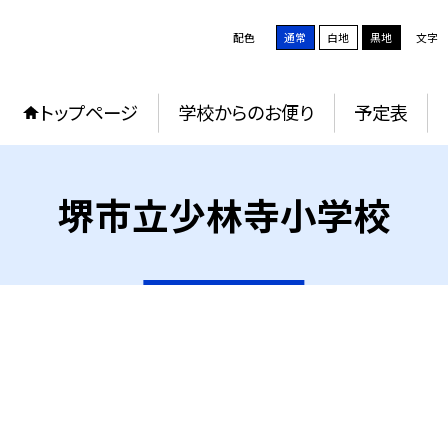
配色
通常
白地
黒地
文字
トップページ
学校からのお便り
予定表
堺市立少林寺小学校