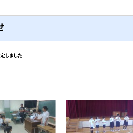
せ
策定しました