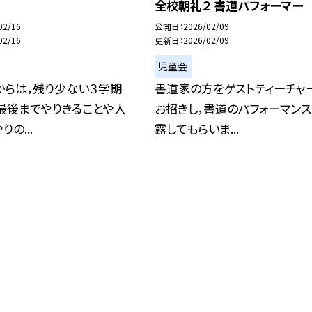
全校朝礼２ 書道パフォーマー
02/16
公開日
2026/02/09
02/16
更新日
2026/02/09
児童会
からは，残り少ない３学期
書道家の方をゲストティーチャ
最後までやりきることや人
お招きし，書道のパフォーマン
の...
露してもらいま...