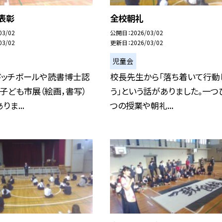
表彰
全校朝礼
03/02
公開日
2026/03/02
03/02
更新日
2026/03/02
児童会
ドッチボールや読書博士認
校長先生から「落ち着いて行動
子ども市展（絵画，書写）
う」という話がありました。一つ
ま...
つの授業や朝礼...