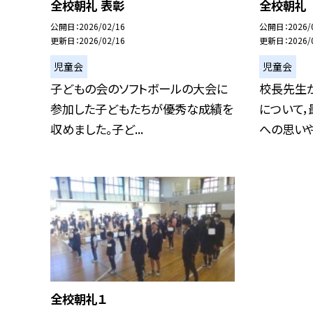
全校朝礼 表彰
全校朝礼
公開日
2026/02/16
公開日
2026/
更新日
2026/02/16
更新日
2026/
児童会
児童会
子どもの会のソフトボールの大会に
校長先生
参加した子どもたちが優秀な成績を
について，
収めました。子ど...
への思いやり
全校朝礼１