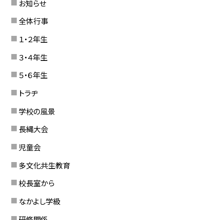
お知らせ
全体行事
１・２年生
３・４年生
５・６年生
トラヂ
学校の風景
長縄大会
児童会
多文化共生教育
校長室から
なかよし学級
研修関係