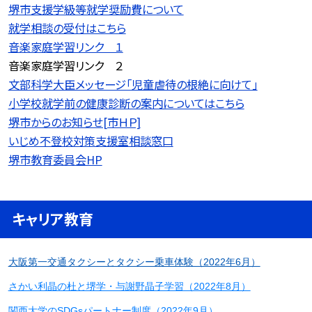
堺市支援学級等就学奨励費について
就学相談の受付はこちら
音楽家庭学習リンク １
音楽家庭学習リンク ２
文部科学大臣メッセージ「児童虐待の根絶に向けて」
小学校就学前の健康診断の案内についてはこちら
堺市からのお知らせ[市ＨＰ]
いじめ不登校対策支援室相談窓口
堺市教育委員会HP
キャリア教育
大阪第一交通タクシーとタクシー乗車体験（2022年6月）
さかい利晶の杜と堺学・与謝野晶子学習（2022年8月）
関西大学のSDGsパートナー制度（2022年9月）