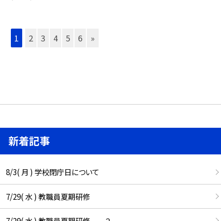
1
2
3
4
5
6
»
新着記事
8/3( 月 ) 学校閉庁日について
7/29( 水 ) 教職員夏期研修
7/29( 水 ) 教職員夏期研修 ２