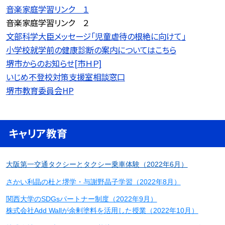
音楽家庭学習リンク １
音楽家庭学習リンク ２
文部科学大臣メッセージ「児童虐待の根絶に向けて」
小学校就学前の健康診断の案内についてはこちら
堺市からのお知らせ[市ＨＰ]
いじめ不登校対策支援室相談窓口
堺市教育委員会HP
キャリア教育
大阪第一交通タクシーとタクシー乗車体験（2022年6月）
さかい利晶の杜と堺学・与謝野晶子学習（2022年8月）
関西大学のSDGsパートナー制度（2022年9月）
株式会社Add Wallが余剰塗料を活用した授業（2022年10月）