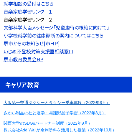
就学相談の受付はこちら
音楽家庭学習リンク １
音楽家庭学習リンク ２
文部科学大臣メッセージ「児童虐待の根絶に向けて」
小学校就学前の健康診断の案内についてはこちら
堺市からのお知らせ[市ＨＰ]
いじめ不登校対策支援室相談窓口
堺市教育委員会HP
キャリア教育
大阪第一交通タクシーとタクシー乗車体験（2022年6月）
さかい利晶の杜と堺学・与謝野晶子学習（2022年8月）
関西大学のSDGsパートナー制度（2022年9月）
株式会社Add Wallが余剰塗料を活用した授業（2022年10月）