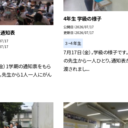
4年生 学級の様子
公開日
2026/07/17
通知表
更新日
2026/07/17
07/17
３・４年生
07/17
7月17日（金），学級の様子です
の先生から一人ひとり，通知表
（金）1学期の通知票をもら
渡されまし...
。先生から1人一人にがん