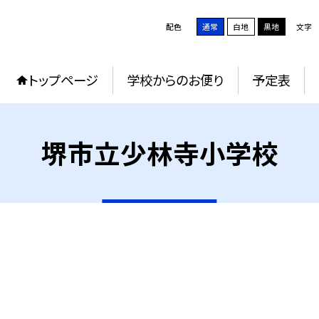
配色
通常
白地
黒地
文字
トップページ
学校からのお便り
予定表
堺市立少林寺小学校