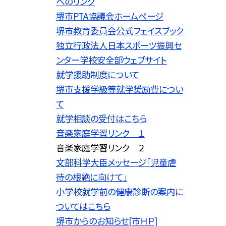
へのリンク
堺市PTA協議会ホームページ
堺市教育委員会公式フェイスブック
独立行政法人日本スポーツ振興セ
ンター学校安全部ウェブサイト
就学援助制度について
堺市支援学級等就学奨励費につい
て
就学相談の受付はこちら
音楽家庭学習リンク １
音楽家庭学習リンク ２
文部科学大臣メッセージ「児童虐
待の根絶に向けて」
小学校就学前の健康診断の案内に
ついてはこちら
堺市からのお知らせ[市ＨＰ]