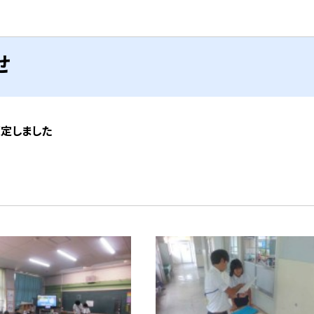
せ
策定しました