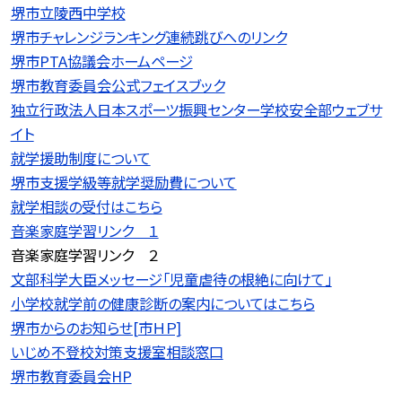
堺市立陵西中学校
堺市チャレンジランキング連続跳びへのリンク
堺市PTA協議会ホームページ
堺市教育委員会公式フェイスブック
独立行政法人日本スポーツ振興センター学校安全部ウェブサ
イト
就学援助制度について
堺市支援学級等就学奨励費について
就学相談の受付はこちら
音楽家庭学習リンク １
音楽家庭学習リンク ２
文部科学大臣メッセージ「児童虐待の根絶に向けて」
小学校就学前の健康診断の案内についてはこちら
堺市からのお知らせ[市ＨＰ]
いじめ不登校対策支援室相談窓口
堺市教育委員会HP