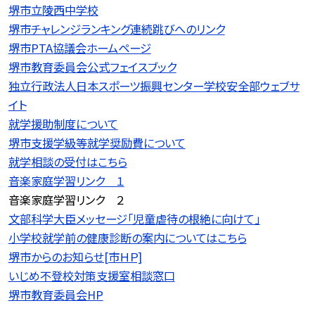
堺市立陵西中学校
堺市チャレンジランキング連続跳びへのリンク
堺市PTA協議会ホームページ
堺市教育委員会公式フェイスブック
独立行政法人日本スポーツ振興センター学校安全部ウェブサ
イト
就学援助制度について
堺市支援学級等就学奨励費について
就学相談の受付はこちら
音楽家庭学習リンク １
音楽家庭学習リンク ２
文部科学大臣メッセージ「児童虐待の根絶に向けて」
小学校就学前の健康診断の案内についてはこちら
堺市からのお知らせ[市ＨＰ]
いじめ不登校対策支援室相談窓口
堺市教育委員会HP