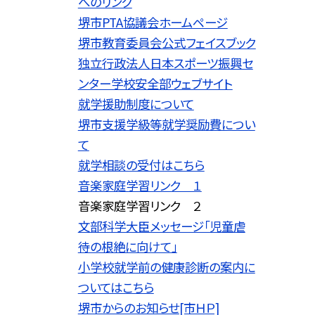
へのリンク
堺市PTA協議会ホームページ
堺市教育委員会公式フェイスブック
独立行政法人日本スポーツ振興セ
ンター学校安全部ウェブサイト
就学援助制度について
堺市支援学級等就学奨励費につい
て
就学相談の受付はこちら
音楽家庭学習リンク １
音楽家庭学習リンク ２
文部科学大臣メッセージ「児童虐
待の根絶に向けて」
小学校就学前の健康診断の案内に
ついてはこちら
堺市からのお知らせ[市ＨＰ]