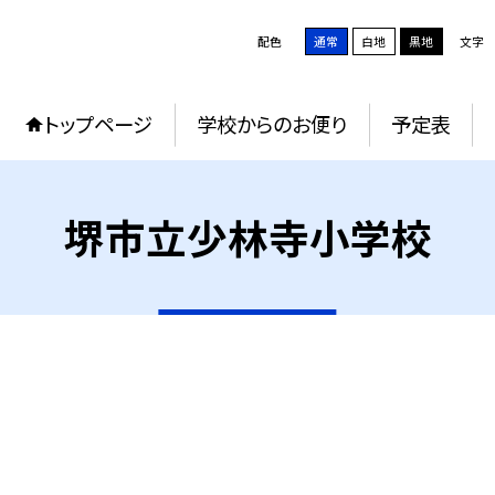
配色
通常
白地
黒地
文字
トップページ
学校からのお便り
予定表
堺市立少林寺小学校