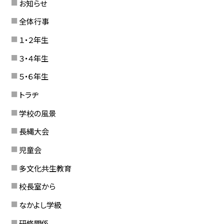
お知らせ
全体行事
１・２年生
３・４年生
５・６年生
トラヂ
学校の風景
長縄大会
児童会
多文化共生教育
校長室から
なかよし学級
研修関係