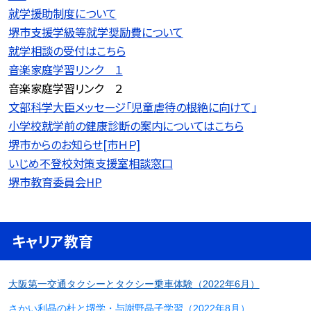
就学援助制度について
堺市支援学級等就学奨励費について
就学相談の受付はこちら
音楽家庭学習リンク １
音楽家庭学習リンク ２
文部科学大臣メッセージ「児童虐待の根絶に向けて」
小学校就学前の健康診断の案内についてはこちら
堺市からのお知らせ[市ＨＰ]
いじめ不登校対策支援室相談窓口
堺市教育委員会HP
キャリア教育
大阪第一交通タクシーとタクシー乗車体験（2022年6月）
さかい利晶の杜と堺学・与謝野晶子学習（2022年8月）