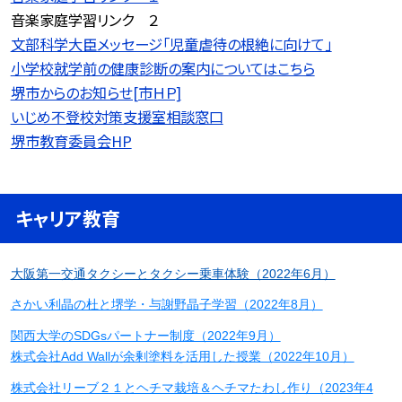
音楽家庭学習リンク ２
文部科学大臣メッセージ「児童虐待の根絶に向けて」
小学校就学前の健康診断の案内についてはこちら
堺市からのお知らせ[市ＨＰ]
いじめ不登校対策支援室相談窓口
堺市教育委員会HP
キャリア教育
大阪第一交通タクシーとタクシー乗車体験（2022年6月）
さかい利晶の杜と堺学・与謝野晶子学習（2022年8月）
関西大学のSDGsパートナー制度（2022年9月）
株式会社Add Wallが余剰塗料を活用した授業（2022年10月）
株式会社リーブ２１とヘチマ栽培＆ヘチマたわし作り（2023年4