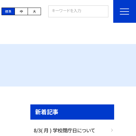
標準
中
大
新着記事
8/3( 月 ) 学校閉庁日について