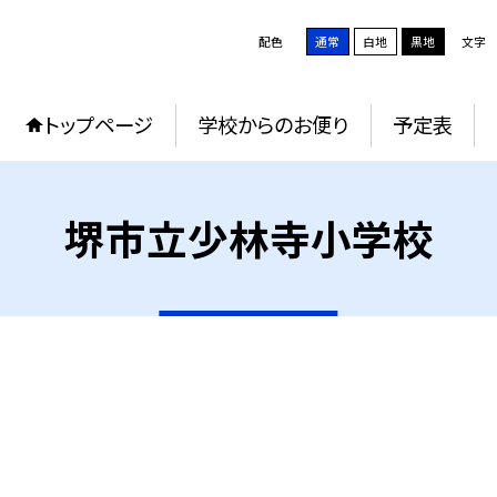
配色
通常
白地
黒地
文字
トップページ
学校からのお便り
予定表
堺市立少林寺小学校