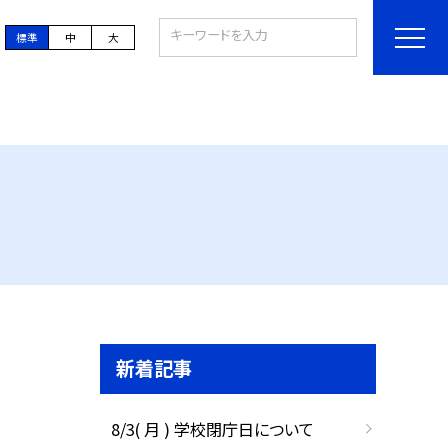
標準
中
大
新着記事
8/3( 月 ) 学校閉庁日について