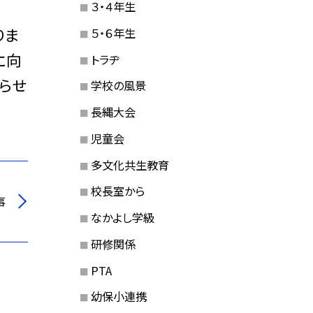
３・４年生
りま
５・６年生
に向
トラヂ
らせ
学校の風景
長縄大会
児童会
多文化共生教育
校長室から
事
なかよし学級
研修関係
PTA
幼保小連携