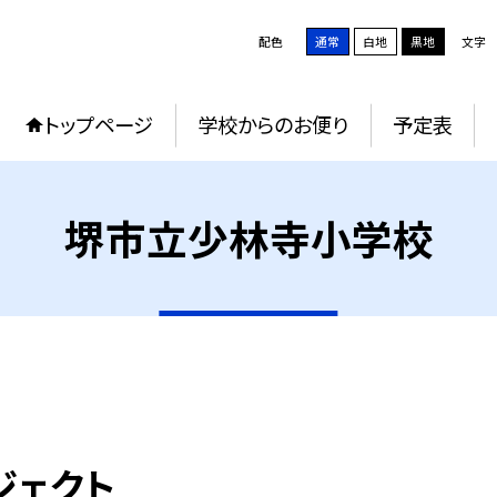
配色
通常
白地
黒地
文字
トップページ
学校からのお便り
予定表
堺市立少林寺小学校
ジェクト