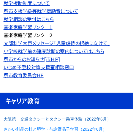
就学援助制度について
堺市支援学級等就学奨励費について
就学相談の受付はこちら
音楽家庭学習リンク １
音楽家庭学習リンク ２
文部科学大臣メッセージ「児童虐待の根絶に向けて」
小学校就学前の健康診断の案内についてはこちら
堺市からのお知らせ[市ＨＰ]
いじめ不登校対策支援室相談窓口
堺市教育委員会HP
キャリア教育
大阪第一交通タクシーとタクシー乗車体験（2022年6月）
さかい利晶の杜と堺学・与謝野晶子学習（2022年8月）