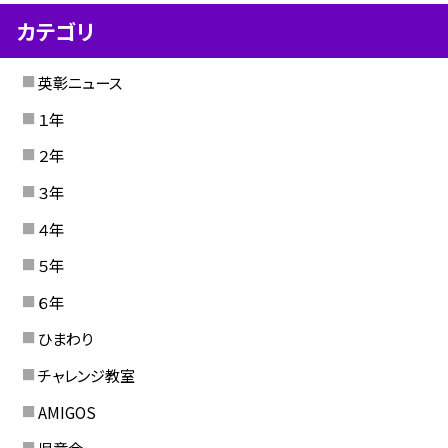
カテゴリ
英彰ニュース
１年
２年
３年
４年
５年
６年
ひまわり
チャレンジ教室
AMIGOS