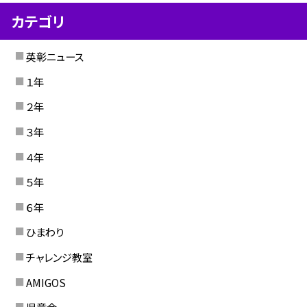
カテゴリ
英彰ニュース
１年
２年
３年
４年
５年
６年
ひまわり
チャレンジ教室
AMIGOS