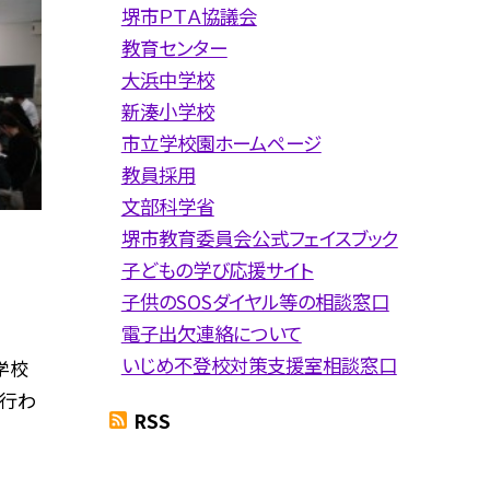
堺市ＰＴＡ協議会
教育センター
大浜中学校
新湊小学校
市立学校園ホームページ
教員採用
文部科学省
堺市教育委員会公式フェイスブック
子どもの学び応援サイト
子供のSOSダイヤル等の相談窓口
電子出欠連絡について
いじめ不登校対策支援室相談窓口
学校
が行わ
RSS