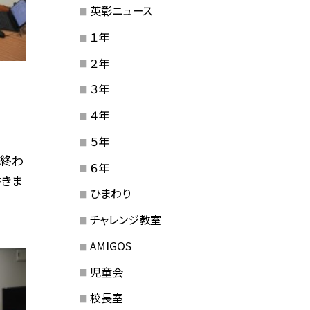
英彰ニュース
１年
２年
３年
４年
５年
ー終わ
６年
書きま
ひまわり
チャレンジ教室
AMIGOS
児童会
校長室