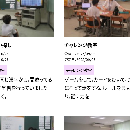
い探し
チャレンジ教室
10/28
公開日
2025/09/09
10/28
更新日
2025/09/09
教室
チャレンジ教室
同じ漢字から，間違ってる
ゲームをして，カードをひいて，
す学習を行っていました。
にそって話をする。ルールをま
，...
り，話す力を...