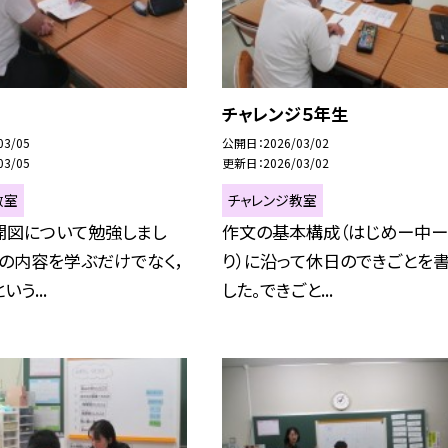
チャレンジ５年生
03/05
公開日
2026/03/02
03/05
更新日
2026/03/02
教室
チャレンジ教室
開図について勉強しまし
作文の基本構成（はじめー中
の内容を学ぶだけでなく，
り）に沿って休日のできごとを
いう...
した。できごと...