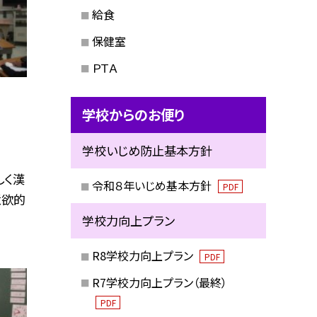
給食
保健室
ＰＴＡ
学校からのお便り
学校いじめ防止基本方針
しく漢
令和８年いじめ基本方針
PDF
意欲的
学校力向上プラン
R8学校力向上プラン
PDF
R7学校力向上プラン（最終）
PDF