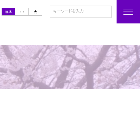
標準
中
大