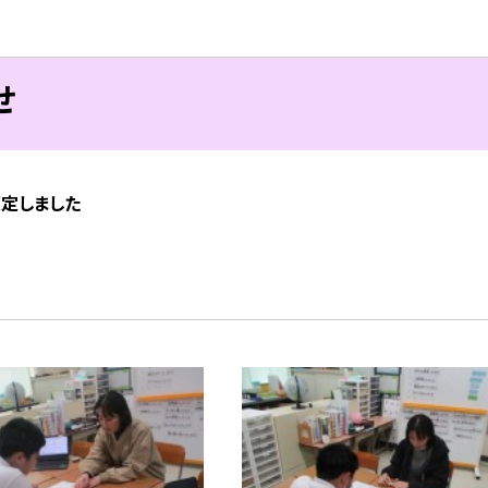
せ
策定しました