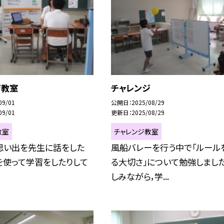
ジ教室
チャレンジ
09/01
公開日
2025/08/29
09/01
更新日
2025/08/29
教室
チャレンジ教室
思い出を先生に話をした
風船バレーを行う中で「ルール
を使って学習をしたりして
る大切さ」について勉強しました
しみながら，学...