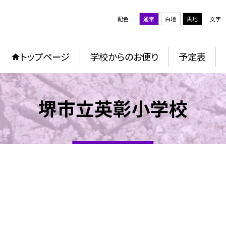
配色
通常
白地
黒地
文字
トップページ
学校からのお便り
予定表
堺市立英彰小学校