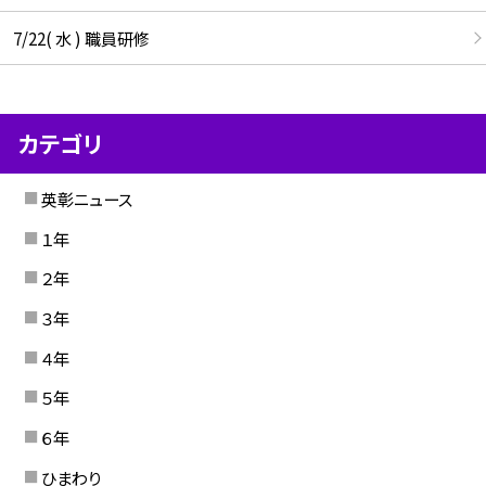
7/22( 水 ) 職員研修
カテゴリ
英彰ニュース
１年
２年
３年
４年
５年
６年
ひまわり