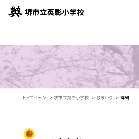
堺市立英彰小学校
トップページ
>
堺市立英彰小学校
>
ひまわり
>
詳細