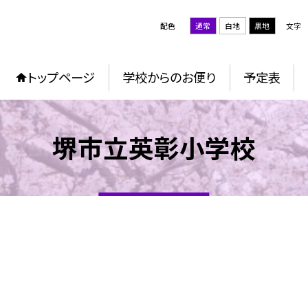
配色
通常
白地
黒地
文字
トップページ
学校からのお便り
予定表
堺市立英彰小学校