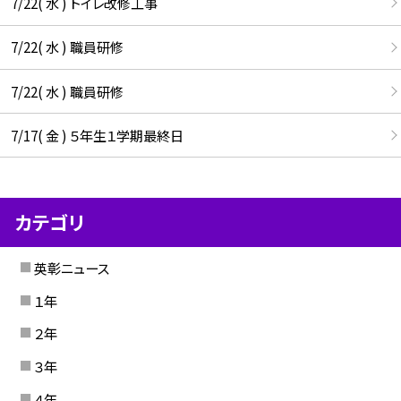
7/22( 水 ) トイレ改修工事
7/22( 水 ) 職員研修
7/22( 水 ) 職員研修
7/17( 金 ) ５年生１学期最終日
カテゴリ
英彰ニュース
１年
２年
３年
４年